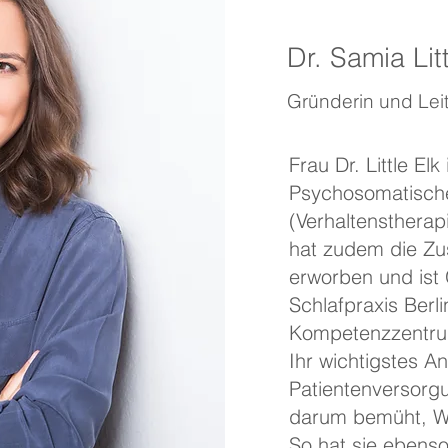
Dr. Samia Litt
Gründerin und Leit
Frau Dr. Little Elk
Psychosomatische
(Verhaltenstherap
hat zudem die Zus
erworben und ist 
Schlafpraxis Berli
Kompetenzzentru
Ihr wichtigstes An
Patientenversorgu
darum bemüht, Wis
So hat sie ebenso