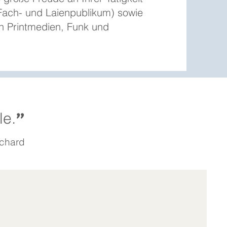
 Fach- und Laienpublikum) sowie
n Printmedien, Funk und
"
le.
nchard